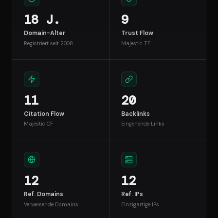
18 J.
9
Domain-Alter
Trust Flow
Registriert seit 2008
Majestic TF
11
20
Citation Flow
Backlinks
Majestic CF
Eingehende Links
12
12
Ref. Domains
Ref. IPs
Verweisende Domains
Einzigartige IPs